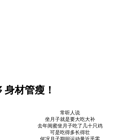
 身材管瘦！
常听人说
坐月子就是要大吃大补
去年闺蜜坐月子吃了几十只鸡
可是吃得多长得壮
何况月子期间运动量近乎零