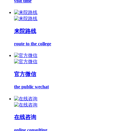
visit time
来院路线
route to the college
官方微信
the public wechat
在线咨询
online consulting