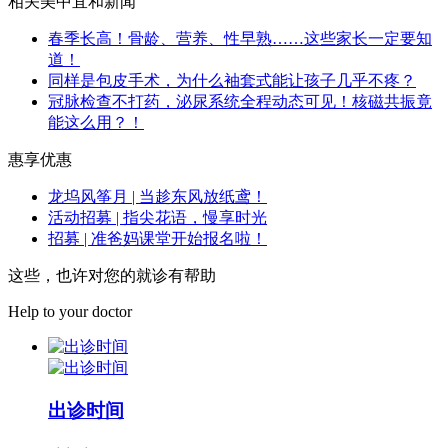
相关美中宜和新闻
春季长高！骨龄、营养、性早熟……这些家长一定要知
道！
同样是包皮手术，为什么袖套式能让孩子几乎不疼？
冠脉检查不打药，泌尿系统全程动态可见！核磁共振竟
能这么用？！
惠享优惠
龙坞风筝月 | 当趁东风放纸鸢！
活动招募 | 指尖花语，慢享时光
招募 | 准爸妈课堂开始报名啦！
这些，也许对您的就诊有帮助
Help to your doctor
出诊时间