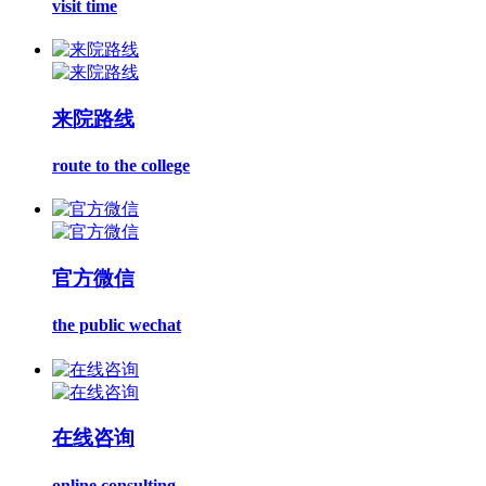
visit time
来院路线
route to the college
官方微信
the public wechat
在线咨询
online consulting